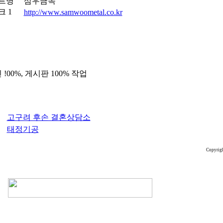
트명
삼우금속
크 1
http://www.samwoometal.co.kr
!00%, 게시판 100% 작업
고구려 후손 결혼상담소
태정기공
Copyrig