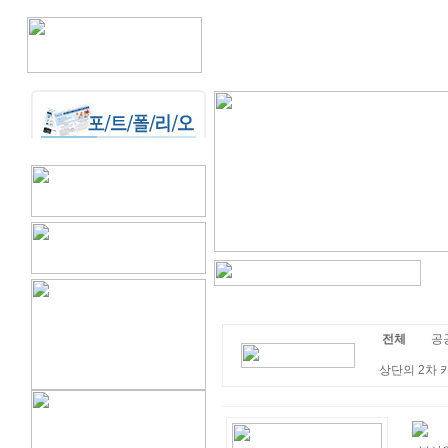
전체
공공
상단의 2차 