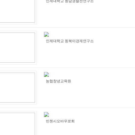
인제대학교 동남권발전연구소
인제대학교 동북아경제연구소
농협창녕교육원
빈첸시오바우로회