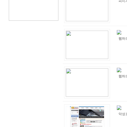
피시
웹하드
웹하드 
악성