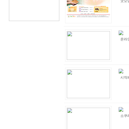
굿모
온라
시작페
소쿠